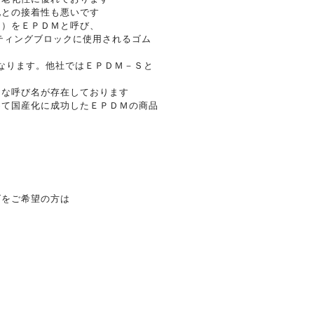
他との接着性も悪いです
5）をＥＰＤＭと呼び、
ティングブロックに使用されるゴム
なります。他社ではＥＰＤＭ－Ｓと
々な呼び名が存在しております
めて国産化に成功したＥＰＤＭの商品
ズをご希望の方は