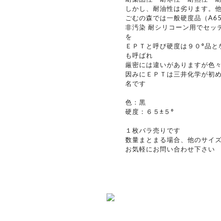
しかし、耐油性は劣ります。
ごむの森では一般硬度品（A6
非汚染 耐シリコーン用でセッ
を
ＥＰＴと呼び硬度は９０°品と
も呼ばれ
厳密には違いがありますが色
因みにＥＰＴは三井化学が初
名です
色：黒
硬度：６５±５°
１枚バラ売りです
数量まとまる場合、他のサイ
お気軽にお問い合わせ下さい