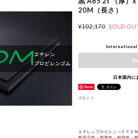
黒 A65 2t （厚）x
20M（長さ）
¥102,170
SOLD OU
International
So
日本国内に
Save
通報する
エチレンプロピレン（ＥＰＤＭ
耐薬品性・耐寒性・耐熱性・