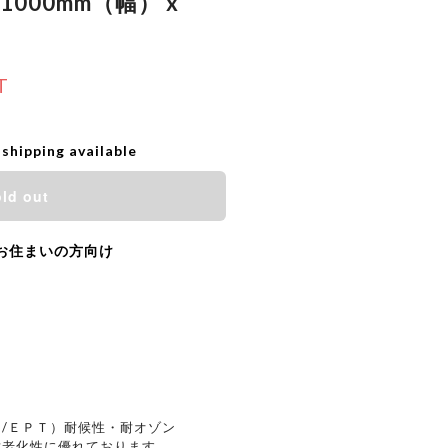
 1000mm（幅） x
T
 shipping available
ld out
お住まいの方向け
/ＥＰＴ）耐候性・耐オゾン
耐老化性に優れております