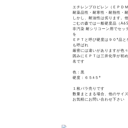
エチレンプロピレン（ＥＰＤＭ
耐薬品性・耐寒性・耐熱性・
しかし、耐油性は劣ります。
ごむの森では一般硬度品（A6
非汚染 耐シリコーン用でセッ
を
ＥＰＴと呼び硬度は９０°品と
も呼ばれ
厳密には違いがありますが色
因みにＥＰＴは三井化学が初
名です
色：黒
硬度：６５±５°
１枚バラ売りです
数量まとまる場合、他のサイ
お気軽にお問い合わせ下さい