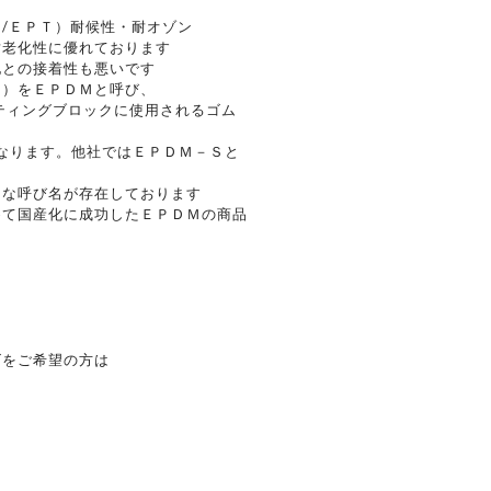
/ＥＰＴ）耐候性・耐オゾン
耐老化性に優れております
他との接着性も悪いです
5）をＥＰＤＭと呼び、
ティングブロックに使用されるゴム
なります。他社ではＥＰＤＭ－Ｓと
々な呼び名が存在しております
めて国産化に成功したＥＰＤＭの商品
ズをご希望の方は