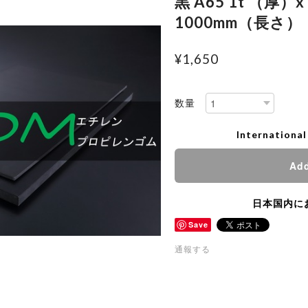
黒 A65 1t （厚）
1000mm（長さ）
¥1,650
数量
International
Add
日本国内に
Save
通報する