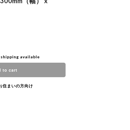
x 300mm（幅） x
 shipping available
 to cart
お住まいの方向け