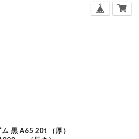
ム 黒 A65 20t （厚）