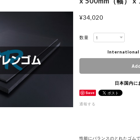
x 500mm（幅） 
¥34,020
数量
International
Add
日本国内に
Save
通報する
性能にバランスのとれたゴム