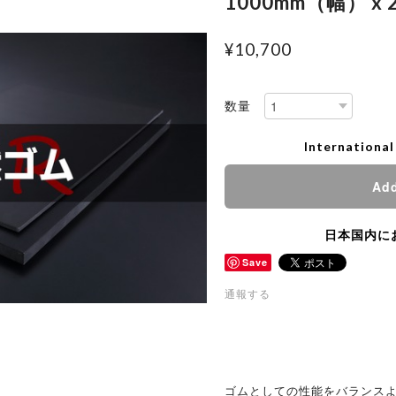
1000mm（幅） x
¥10,700
数量
International
Add
日本国内に
Save
通報する
ゴムとしての性能をバランス