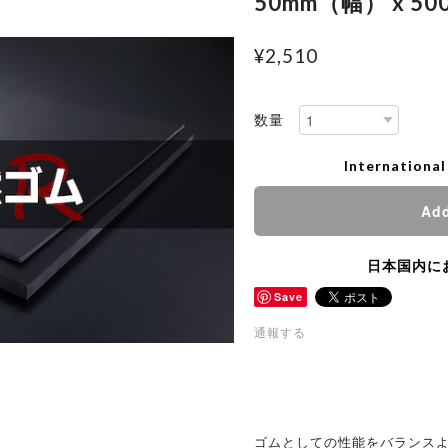
50mm（幅） x 5
¥2,510
数量
International
Add
日本国内に
Save
通報する
ゴムとしての性能をバランス