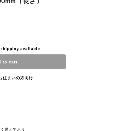
000mm（長さ）
 shipping available
 to cart
お住まいの方向け
よく備えており